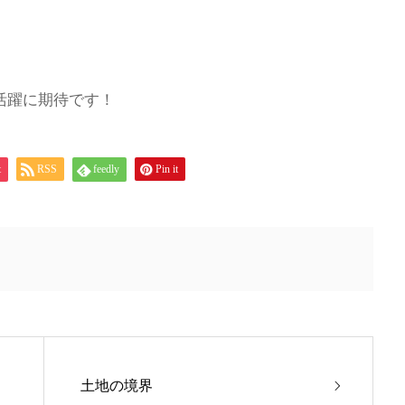
活躍に期待です！
t
RSS
feedly
Pin it
土地の境界